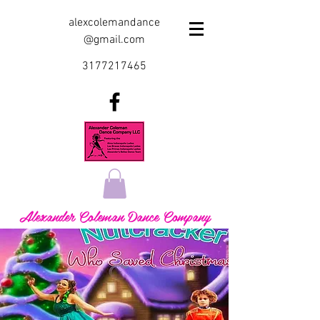
alexcolemandance
@gmail.com
3177217465
Alexander Coleman Dance Company