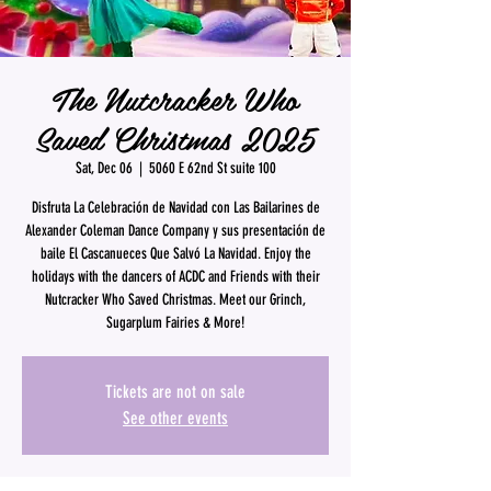
The Nutcracker Who
Saved Christmas 2025
Sat, Dec 06
  |  
5060 E 62nd St suite 100
Disfruta La Celebración de Navidad con Las Bailarines de
Alexander Coleman Dance Company y sus presentación de
baile El Cascanueces Que Salvó La Navidad. Enjoy the
holidays with the dancers of ACDC and Friends with their
Nutcracker Who Saved Christmas. Meet our Grinch,
Sugarplum Fairies & More!
Tickets are not on sale
See other events