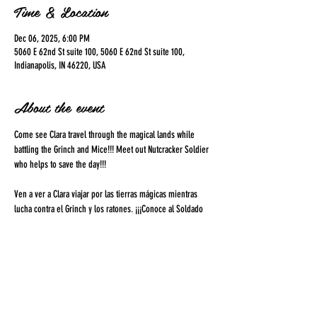
Time & Location
Dec 06, 2025, 6:00 PM
5060 E 62nd St suite 100, 5060 E 62nd St suite 100,
Indianapolis, IN 46220, USA
About the event
Come see Clara travel through the magical lands while 
battling the Grinch and Mice!!! Meet out Nutcracker Soldier 
who helps to save the day!!! 
Ven a ver a Clara viajar por las tierras mágicas mientras 
lucha contra el Grinch y los ratones. ¡¡¡Conoce al Soldado 
Cascanueces que ayuda a salvar el día!!! 
Share this event