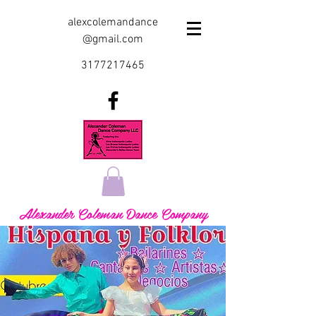
alexcolemandance
@gmail.com
3177217465
Alexander Coleman Dance Company