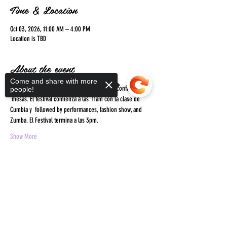
Time & Location
Oct 03, 2026, 11:00 AM – 4:00 PM
Location is TBD
About the event
Come and share with more
Las empresas pueden llegar a las 10am para configurar sus 
people!
 mesas. El festival comienza a las  11am con la clase de 
Cumbia y  followed by performances, fashion show, and 
Zumba. El Festival termina a las 3pm.
Show More
RSVP
Sorry, the checkout page does not
support sharing
Copied to clipboard
Share this event